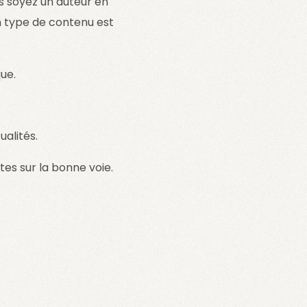
us soyez un auteur en
n type de contenu est
ue.
ualités.
tes sur la bonne voie.