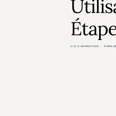
Utili
Étape
U.G.C MARKETING
4 MIN R