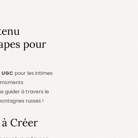
tenu
tapes pour
u
UGC
pour les intimes
es moments
s guider à travers le
montagnes russes !
 à Créer