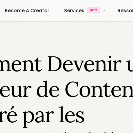
Become A Creator
Services
Resso
HOT
UGC & Content
À Pro
Quest
UGC Creators
Agence UGC Creators
ent Devenir 
Quest
Plateforme
Ressou
Vibe Creators
Annuai
Exemples & Formats
eur de Conte
Decouvrez nos formats
Elite Creators
Le Podcast 100% U.G.C
é par les