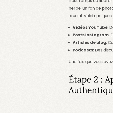
Il est temps de libére
herbe, un fan de photo
crucial. Voici quelques
Vidéos YouTube
: 
Posts Instagram
: 
Articles de blog
: C
Podcasts
: Des disc
Une fois que vous avez
Étape 2 : 
Authentiq