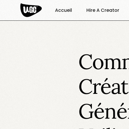
Accueil
Hire A Creator
Comm
Créat
Génér