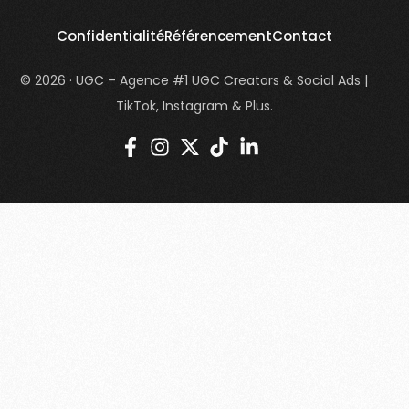
Confidentialité
Référencement
Contact
© 2026 · UGC – Agence #1 UGC Creators & Social Ads |
TikTok, Instagram & Plus.
login