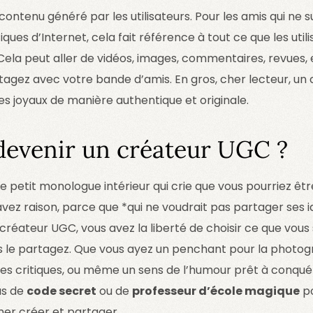
 contenu généré par les utilisateurs. Pour les amis qui ne s
ues d’Internet, cela fait référence à tout ce que les utili
 Cela peut aller de vidéos, images, commentaires, revu
tagez avec votre bande d’amis. En gros, cher lecteur, un
es joyaux de manière authentique et originale.
evenir un créateur UGC ?
e petit monologue intérieur qui crie que vous pourriez êt
ez raison, parce que *qui ne voudrait pas partager ses i
réateur UGC, vous avez la liberté de choisir ce que vous
le partagez. Que vous ayez un penchant pour la photogr
es critiques, ou même un sens de l’humour prêt à conquér
pas de
code secret
ou de
professeur d’école magique
po
imer créer et partager.