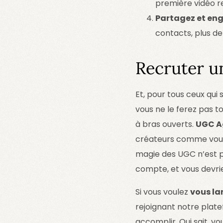
première vidéo r
Partagez et eng
contacts, plus de
Recruter 
Et, pour tous ceux qu
vous ne le ferez pas 
à bras ouverts.
UGC A
créateurs comme vous. 
magie des UGC n’est p
compte, et vous devrie
Si vous voulez
vous la
rejoignant notre plate
accomplir. Qui sait, v