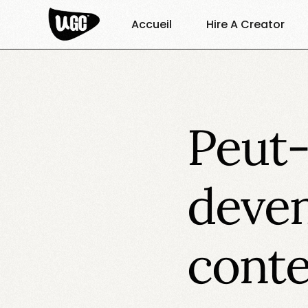
Accueil
Hire A Creator
Peut-
deven
cont