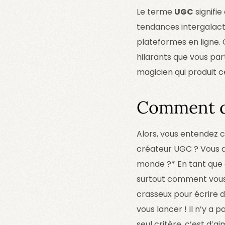
Le terme
UGC
signifie
tendances intergalactiq
plateformes en ligne.
hilarants que vous par
magicien qui produit c
Comment d
Alors, vous entendez c
créateur UGC ? Vous av
monde ?* En tant que c
surtout comment vous 
crasseux pour écrire d
vous lancer ! Il n’y a 
seul critère, c’est d’a