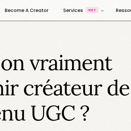
Become A Creator
Services
Resso
HOT
UGC & Content
À Pro
Quest
UGC Creators
Agence UGC Creators
on vraiment
Quest
Plateforme
Ressou
Vibe Creators
Annuai
Exemples & Formats
ir créateur de
Decouvrez nos formats
Elite Creators
Le Podcast 100% U.G.C
enu UGC ?