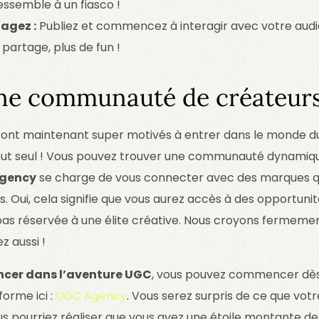
essemble à un fiasco !
agez :
Publiez et commencez à interagir avec votre audi
 partage, plus de fun !
une communauté de créateu
i sont maintenant super motivés à entrer dans le monde 
tout seul ! Vous pouvez trouver une communauté dynamiqu
gency
se charge de vous connecter avec des marques q
Oui, cela signifie que vous aurez accès à des opportunit
as réservée à une élite créative. Nous croyons fermeme
z aussi !
ncer dans l’aventure UGC
, vous pouvez commencer dès 
forme ici :
UGC Agency
. Vous serez surpris de ce que votr
ous pourriez réaliser que vous avez une étoile montante de