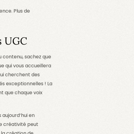
ence. Plus de
rs UGC
du contenu, sachez que
e qui vous accueillera
ui cherchent des
és exceptionnelles ! La
nt que chaque voix
aujourd’hui en
e créativité peut
 la création de