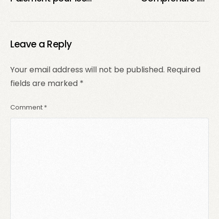
Créateurs de
Différences et Briller
Contenu UGC : Guide
en Ligne
des Tarifs et Options
Disponibles
Leave a Reply
Your email address will not be published.
Required
fields are marked
*
Comment
*