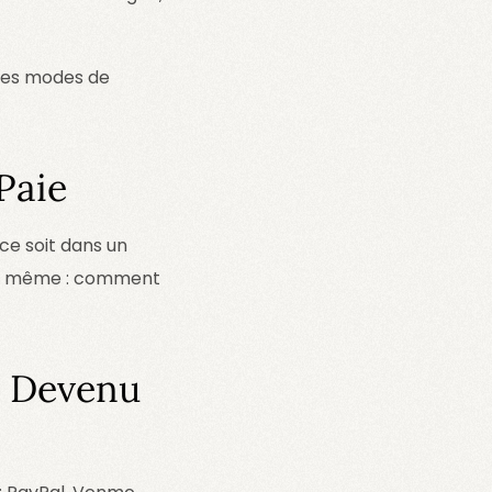
 les modes de
Paie
e soit dans un
e le même : comment
e Devenu