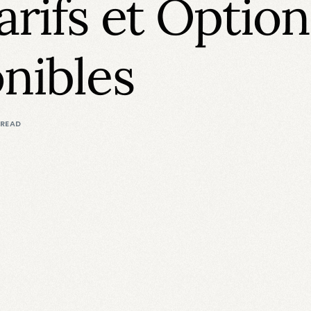
arifs et Option
nibles
 READ