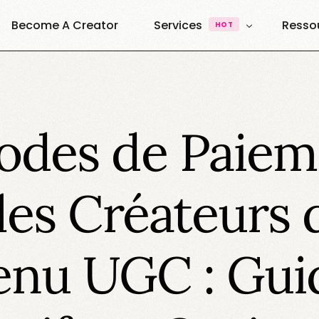
Become A Creator
Services
Resso
HOT
UGC & Content
À Pro
Quest
UGC Creators
Agence UGC Creators
odes de Paiem
Quest
Plateforme
Ressou
Vibe Creators
Annuai
Exemples & Formats
les Créateurs 
Decouvrez nos formats
Elite Creators
Le Podcast 100% U.G.C
enu UGC : Gui