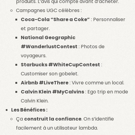
produits. L’avis qui compte avant d’acheter.
Campagnes UGC célèbres :
Coca-Cola “Share a Coke”
: Personnaliser
et partager.
National Geographic
#WanderlustContest
: Photos de
voyageurs.
Starbucks #WhiteCupContest
:
Customiser son gobelet.
Airbnb #LiveThere
: Vivre comme un local.
Calvin Klein #MyCalvins
: Ego trip en mode
Calvin Klein.
Les Bénéfices :
Ça
construit la confiance
. On s’identifie
facilement à un utilisateur lambda.