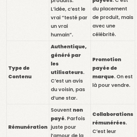
payées
. C’est
produits.
du placement
L’idée, c’est le
de produit, mais
vrai “testé par
avec une
un vrai
célébrité.
humain”.
Authentique,
généré par
Promotion
les
Type de
payée de
utilisateurs
.
Contenu
marque
. On est
C’est un avis
là pour vendre.
du voisin, pas
d’une star.
Souvent
non
Collaborations
payé
. Parfois
rémunérées
.
Rémunération
juste pour
C’est leur
l’amour de la