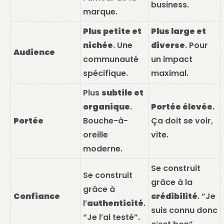
business.
marque.
Plus petite et
Plus large et
nichée
. Une
diverse
. Pour
Audience
communauté
un impact
spécifique.
maximal.
Plus
subtile et
organique
.
Portée élevée
.
Portée
Bouche-à-
Ça doit se voir,
oreille
vite.
moderne.
Se construit
Se construit
grâce à la
grâce à
Confiance
crédibilité
. “Je
l’
authenticité
.
suis connu donc
“Je l’ai testé”.