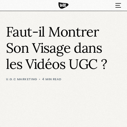
Faut-il Montrer
Son Visage dans
les Vidéos UGC ?
HOT
U.G.C MARKETING
4 MIN READ