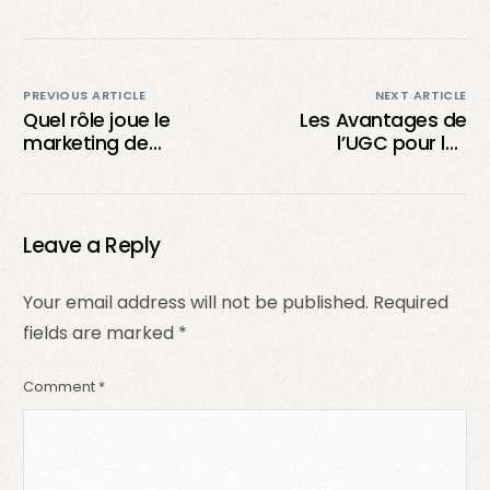
PREVIOUS ARTICLE
NEXT ARTICLE
Quel rôle joue le
Les Avantages de
marketing de
l’UGC pour les
contenu dans la
Marques: Une Pépite
stratégie de
d’Or dans le
communication
Marketing en Ligne !
d’une entreprise ?
Leave a Reply
Your email address will not be published.
Required
fields are marked
*
Comment
*