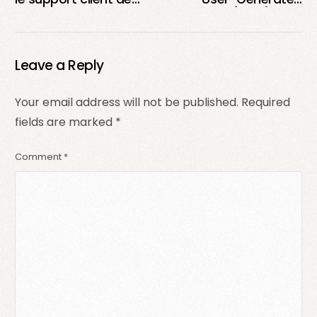
TikTok France : Guide
Content (UGC) pour
ultime pour naviguer
votre stratégie
dans le labyrinthe du
marketing : tout ce
service client
que vous devez
Leave a Reply
savoir
Your email address will not be published.
Required
fields are marked
*
Comment
*