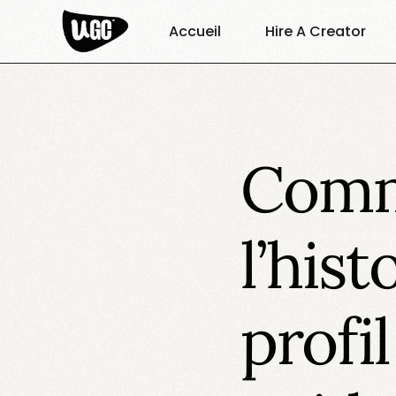
Accueil
Hire A Creator
Comm
l’his
profi