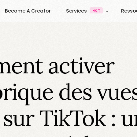
Become A Creator
Services
Resso
HOT
UGC & Content
À Pro
Quest
UGC Creators
Agence UGC Creators
ent activer
Quest
Plateforme
Ressou
Vibe Creators
Annuai
Exemples & Formats
torique des vue
Decouvrez nos formats
Elite Creators
Le Podcast 100% U.G.C
l sur TikTok : 