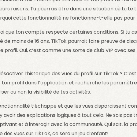
eurs raisons. Tu pourrais être dans une situation où tu te 
rquoi cette fonctionnalité ne fonctionne-t-elle pas pour t
oi que ton compte respecte certaines conditions. Si tu as
âgé de moins de 16 ans, TikTok pourrait faire preuve de dis
de profil. Oui, c’est comme une sorte de club VIP avec ses
activer l’historique des vues du profil sur TikTok ? C’e
 ton profil dans l’application et recherche les paramètres
ser ou non la visibilité de tes activités.
 fonctionnalité t’échappe et que les vues disparaissent 
 y avoir des explications logiques à tout cela. Ne sois pas t
tivant et à interagir avec la communauté. Qui sait, la pro
ue des vues sur TikTok, ce sera un jeu d’enfant!