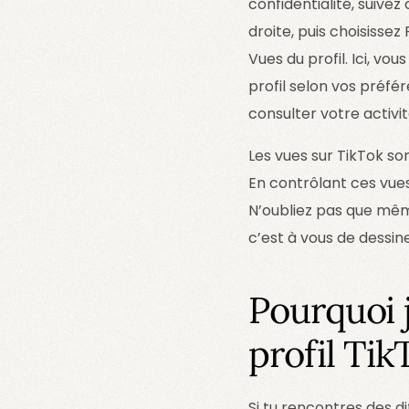
confidentialité, suivez
droite, puis choisissez
Vues du profil. Ici, v
profil selon vos préfé
consulter votre activit
Les vues sur TikTok so
En contrôlant ces vues
N’oubliez pas que même
c’est à vous de dessiner
Pourquoi 
profil Tik
Si tu rencontres des dif