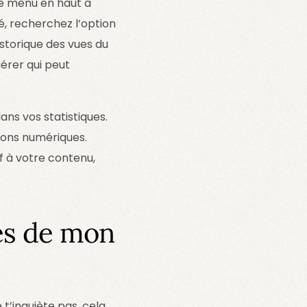
 le menu en haut à
té, recherchez l’option
istorique des vues du
gérer qui peut
ns vos statistiques.
tions numériques.
f à votre contenu,
ues de mon
e t’inquiète pas, cela