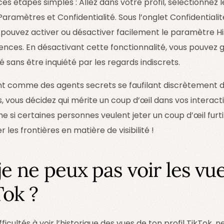
 ces étapes simples : Allez dans votre profil, sélectionnez
 Paramètres et Confidentialité. Sous l’onglet Confidentiali
ous pouvez activer ou désactiver facilement le paramètre H
rences. En désactivant cette fonctionnalité, vous pouvez 
é sans être inquiété par les regards indiscrets.
nt comme des agents secrets se faufilant discrètement da
, vous décidez qui mérite un coup d’œil dans vos interac
 si certaines personnes veulent jeter un coup d’œil furti
 les frontières en matière de visibilité !
je ne peux pas voir les v
Tok ?
ficultés à voir l’historique des vues de ton profil TikTok, n