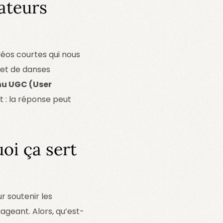
ateurs
déos courtes qui nous
 et de danses
nu UGC (User
t : la réponse peut
oi ça sert
ur soutenir les
ageant. Alors, qu’est-