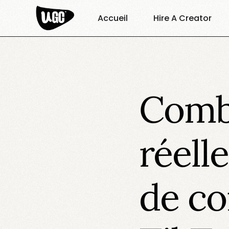
Accueil
Hire A Creator
Comb
réell
de c