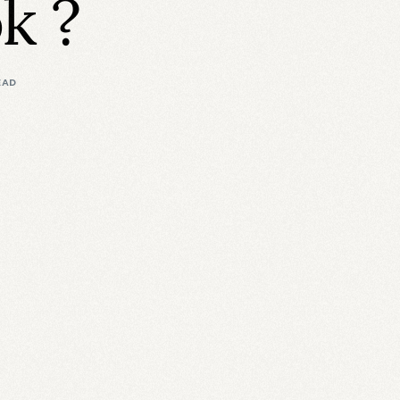
k ?
EAD