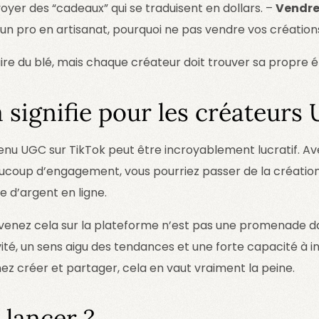
yer des “cadeaux” qui se traduisent en dollars. –
Vendre
s un pro en artisanat, pourquoi ne pas vendre vos créations
re du blé, mais chaque créateur doit trouver sa propre ét
 signifie pour les créateurs
enu UGC sur TikTok peut être incroyablement lucratif. Av
coup d’engagement, vous pourriez passer de la création
re d’argent en ligne.
evenez cela sur la plateforme n’est pas une promenade da
té, un sens aigu des tendances et une forte capacité à i
imez créer et partager, cela en vaut vraiment la peine.
 lancer ?