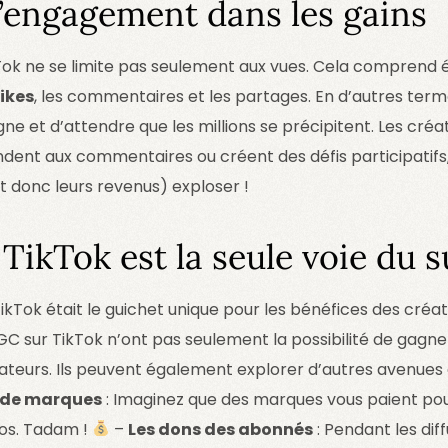
l’engagement dans les gains
ok ne se limite pas seulement aux vues. Cela comprend
likes
, les commentaires et les partages. En d’autres termes
ne et d’attendre que les millions se précipitent. Les créa
ndent aux commentaires ou créent des défis participatifs,
 donc leurs revenus) exploser !
TikTok est la seule voie du s
ikTok était le guichet unique pour les bénéfices des cré
GC sur TikTok n’ont pas seulement la possibilité de gagner
ateurs. Ils peuvent également explorer d’autres avenues 
 de marques
: Imaginez que des marques vous paient po
éos. Tadam !
–
Les dons des abonnés
: Pendant les diff