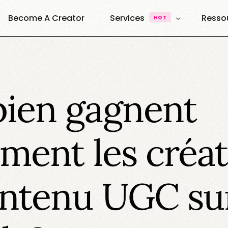
Become A Creator
Services
Resso
HOT
UGC & Content
À Pro
Quest
UGC Creators
Agence UGC Creators
ien gagnent
Quest
Plateforme
Ressou
Vibe Creators
Annuai
Exemples & Formats
ement les créa
Decouvrez nos formats
Elite Creators
Le Podcast 100% U.G.C
ontenu UGC su