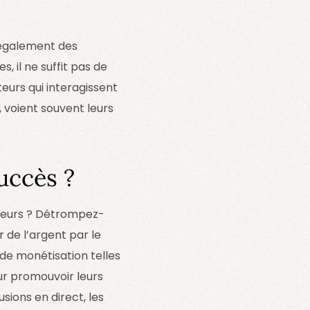
 également des
, il ne suffit pas de
teurs qui interagissent
 voient souvent leurs
uccès ?
ateurs ? Détrompez-
 de l’argent par le
de monétisation telles
ur promouvoir leurs
usions en direct, les