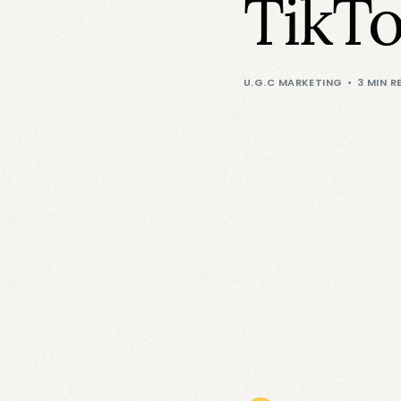
TikTo
U.G.C MARKETING
3 MIN R