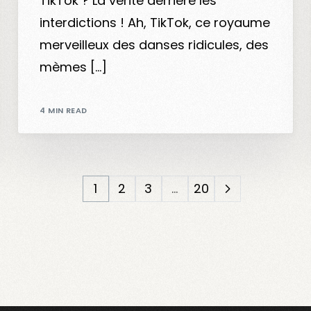
TikTok ? La vérité derrière les
interdictions ! Ah, TikTok, ce royaume
merveilleux des danses ridicules, des
mèmes […]
4 MIN READ
1
2
3
…
20