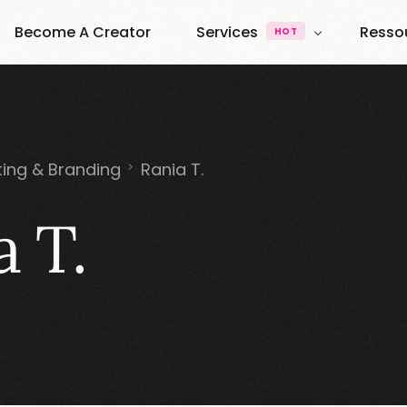
Become A Creator
Services
Resso
HOT
UGC & Content
À Pro
Quest
UGC Creators
Agence UGC Creators
Quest
ting & Branding
Rania T.
Plateforme
Ressou
Vibe Creators
a T.
Annuai
Exemples & Formats
Decouvrez nos formats
Elite Creators
Le Podcast 100% U.G.C