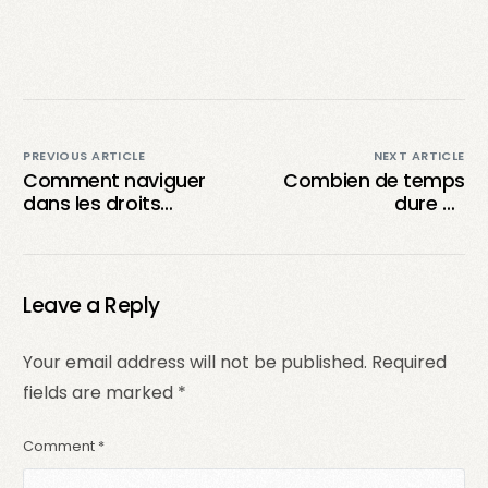
PREVIOUS ARTICLE
NEXT ARTICLE
Comment naviguer
Combien de temps
dans les droits
dure un
d’auteur sur TikTok :
bannissement sur
le guide de survie du
TikTok ? La vérité
créateur de contenu
derrière les
interdictions !
Leave a Reply
Your email address will not be published.
Required
fields are marked
*
Comment
*