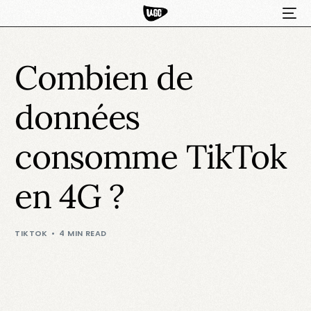
Combien de
données
consomme TikTok
en 4G ?
HOT
TIKTOK
4 MIN READ