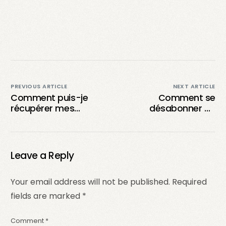
PREVIOUS ARTICLE
NEXT ARTICLE
Comment puis-je
Comment se
récupérer mes
désabonner de
brouillons TikTok et
quelqu’un sur TikTok
éviter de perdre mes
de manière efficace ?
idées ?
Leave a Reply
Your email address will not be published.
Required
fields are marked
*
Comment
*