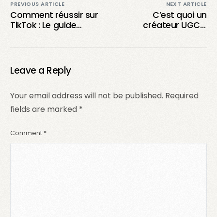
PREVIOUS ARTICLE
NEXT ARTICLE
Comment réussir sur
C’est quoi un
TikTok : Le guide
créateur UGC ?
ultime pour briller
Comprendre son rôle
dans l’univers des
et son impact dans
vidéos courtes
le marketing
moderne
Leave a Reply
Your email address will not be published.
Required
fields are marked
*
Comment
*