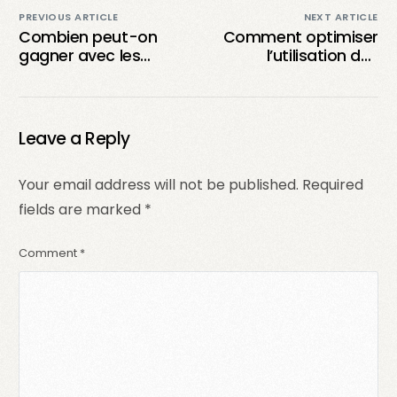
PREVIOUS ARTICLE
NEXT ARTICLE
Combien peut-on
Comment optimiser
gagner avec les
l’utilisation des
matchs TikTok ? Une
tapotages sur TikTok
analyse des revenus
pour dynamiser vos
et des stratégies
lives ?
Leave a Reply
Your email address will not be published.
Required
fields are marked
*
Comment
*