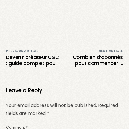
PREVIOUS ARTICLE
NEXT ARTICLE
Devenir créateur UGC
Combien d’abonnés
: guide complet pour
pour commencer à
réussir dans la
gagner de l’argent
création de contenu
sur les réseaux
utilisateurs
sociaux ?
Leave a Reply
Your email address will not be published.
Required
fields are marked
*
Comment
*