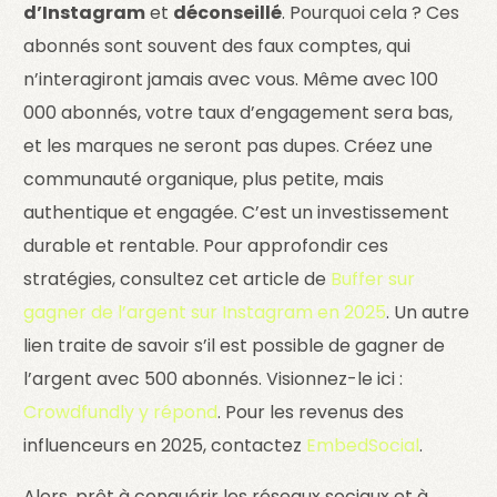
d’Instagram
et
déconseillé
. Pourquoi cela ? Ces
abonnés sont souvent des faux comptes, qui
n’interagiront jamais avec vous. Même avec 100
000 abonnés, votre taux d’engagement sera bas,
et les marques ne seront pas dupes. Créez une
communauté organique, plus petite, mais
authentique et engagée. C’est un investissement
durable et rentable. Pour approfondir ces
stratégies, consultez cet article de
Buffer sur
gagner de l’argent sur Instagram en 2025
. Un autre
lien traite de savoir s’il est possible de gagner de
l’argent avec 500 abonnés. Visionnez-le ici :
Crowdfundly y répond
. Pour les revenus des
influenceurs en 2025, contactez
EmbedSocial
.
Alors, prêt à conquérir les réseaux sociaux et à