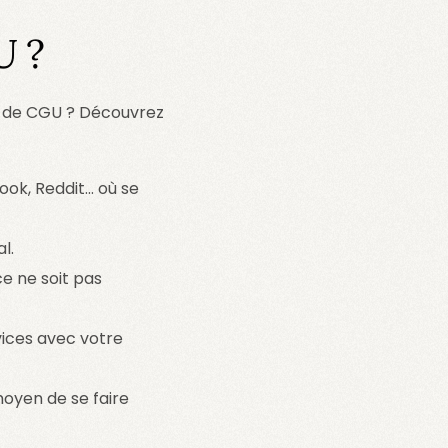
U ?
e de CGU ? Découvrez
ok, Reddit… où se
l.
e ne soit pas
vices avec votre
moyen de se faire