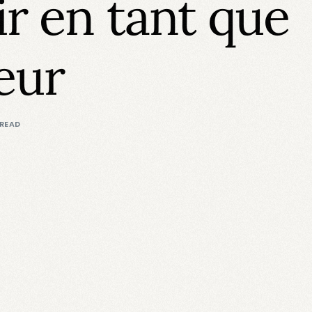
ir en tant que
eur
 READ