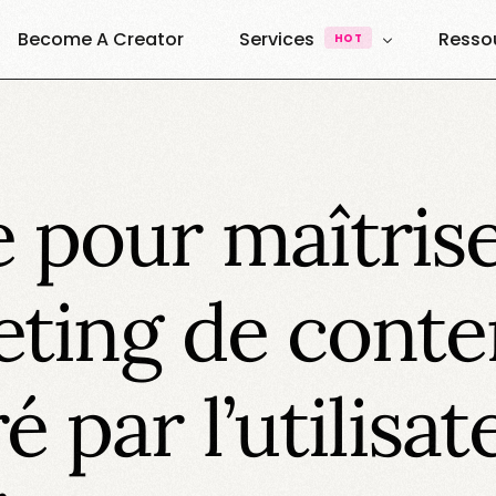
Become A Creator
Services
Resso
HOT
UGC & Content
À Pro
Quest
UGC Creators
Agence UGC Creators
 pour maîtrise
Quest
Plateforme
Ressou
Vibe Creators
Annuai
Exemples & Formats
ting de cont
Decouvrez nos formats
Elite Creators
Le Podcast 100% U.G.C
 par l’utilisat