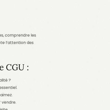
res, comprendre les
te l’attention des
de CGU :
lité ?
essentiel.
 aimez.
r vendre.
site.