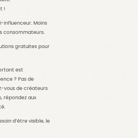
t !
i-influenceur. Moins
 des consommateurs.
tions gratuites pour
ortant est
rience ? Pas de
rez-vous de créateurs
s, répondez aux
té.
oin d’être visible, le