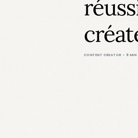
réuss
créat
CONTENT CREATOR
8 MIN