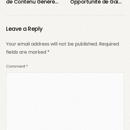
de Contenu Généré
Opportunité de Gains
par l’Utilisateur :
pour Créateurs et
Étapes Clés pour le
Entreprises ?
Succès
Leave a Reply
Your email address will not be published.
Required
fields are marked
*
Comment
*