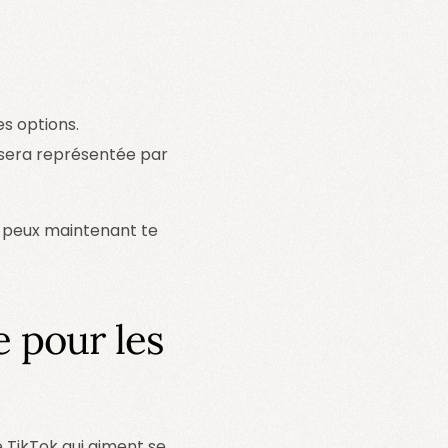
es options.
le sera représentée par
Tu peux maintenant te
 pour les
e TikTok qui aiment se