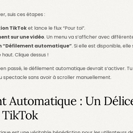
er, suis ces étapes :
tion TikTok
et lance le flux “Pour toi”.
ent sur une vidéo
. Un menu va s’afficher avec différent
on “Défilement automatique”
. Si elle est disponible, el
 haut. Clique dessus !
t bien passé, le défilement automatique devrait s’activer. 
u spectacle sans avoir à scroller manuellement.
t Automatique : Un Délice
 TikTok
que est une véritable bénédiction pour les utilisateurs d