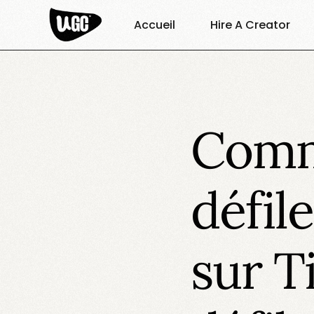
Accueil
Hire A Creator
Comme
défil
sur T