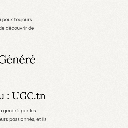
u peux toujours
 de découvrir de
 Généré
u : UGC.tn
u généré par les
urs passionnés, et ils