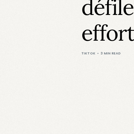
défil
effort
TIKTOK
3 MIN READ