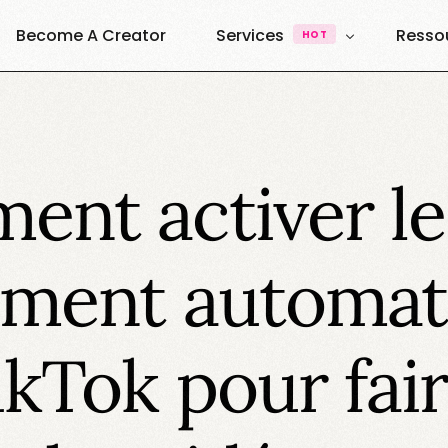
Become A Creator
Services
Resso
HOT
UGC & Content
À Pro
Quest
UGC Creators
Agence UGC Creators
nt activer le
Quest
Plateforme
Ressou
Vibe Creators
Annuai
Exemples & Formats
ement automat
Decouvrez nos formats
Elite Creators
Le Podcast 100% U.G.C
ikTok pour fai