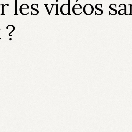
er les vidéos sa
 ?