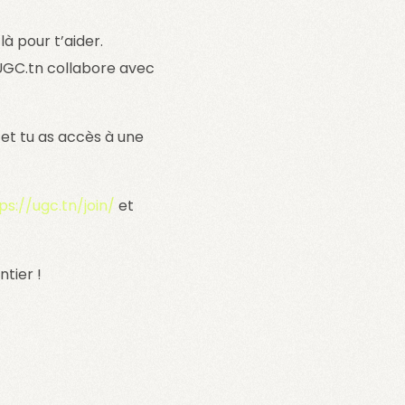
à pour t’aider.
 UGC.tn collabore avec
 et tu as accès à une
ps://ugc.tn/join/
et
tier !