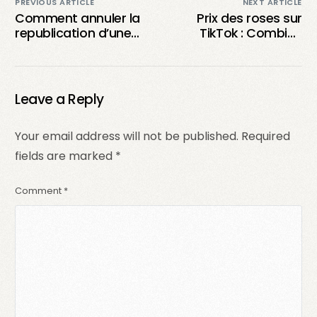
PREVIOUS ARTICLE
NEXT ARTICLE
Comment annuler la
Prix des roses sur
republication d’une
TikTok : Combien
vidéo sur TikTok?
coûte réellement une
rose sur la
plateforme?
Leave a Reply
Your email address will not be published.
Required
fields are marked
*
Comment
*