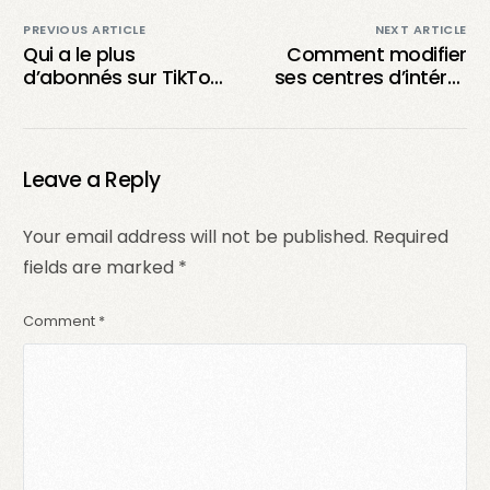
PREVIOUS ARTICLE
NEXT ARTICLE
Qui a le plus
Comment modifier
d’abonnés sur TikTok
ses centres d’intérêt
en France ? Le grand
sur TikTok : Le guide
décompte !
ultime pour éviter de
sombrer dans l’ennui
!
Leave a Reply
Your email address will not be published.
Required
fields are marked
*
Comment
*