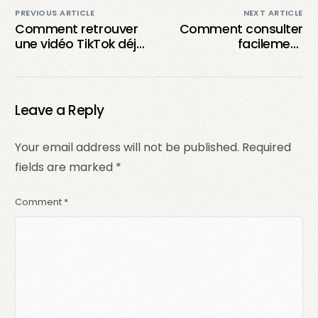
PREVIOUS ARTICLE
NEXT ARTICLE
Comment retrouver
Comment consulter
une vidéo TikTok déjà
facilement
vue mais non likée sur
l’historique de votre
l’application ?
activité sur TikTok ?
Leave a Reply
Your email address will not be published.
Required
fields are marked
*
Comment
*