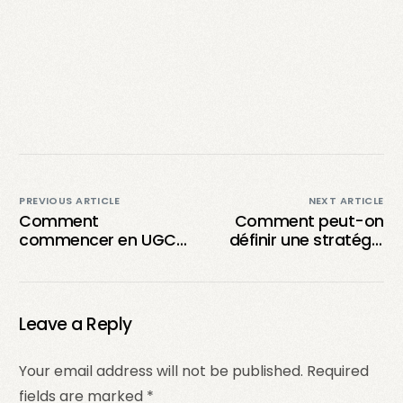
PREVIOUS ARTICLE
NEXT ARTICLE
Comment
Comment peut-on
commencer en UGC
définir une stratégie
?
de marketing de
contenu efficace
pour attirer et
fidéliser son
Leave a Reply
audience?
Your email address will not be published.
Required
fields are marked
*