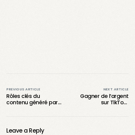
PREVIOUS ARTICLE
NEXT ARTICLE
Rôles clés du
Gagner de l’argent
contenu généré par
sur TikTok :
l’utilisateur pour
stratégies,
entreprises et
programmes et
créateurs
méthodes de
monétisation
Leave a Reply