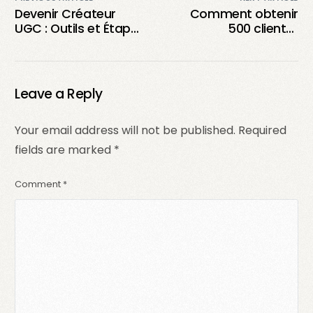
Devenir Créateur
Comment obtenir
UGC : Outils et Étapes
500 clients :
pour un Succès
stratégies de
Assuré
marketing, vente et
réseau efficaces
Leave a Reply
Your email address will not be published.
Required
fields are marked
*
Comment
*