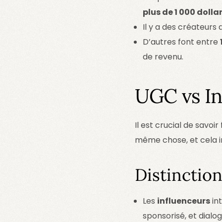
plus de 1 000 dolla
Il y a des créateurs
D’autres font entre
de revenu.
UGC vs In
Il est crucial de savoi
même chose, et cela im
Distinction
Les
influenceurs
in
sponsorisé, et dialo