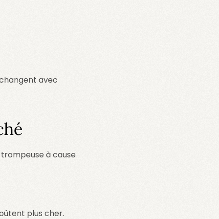
s changent avec
ché
e trompeuse à cause
ûtent plus cher.