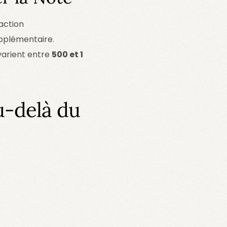
’action
upplémentaire.
varient entre
500 et 1
u-delà du