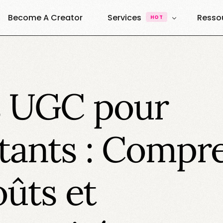
Become A Creator
Services
Resso
HOT
UGC & Content
À Pro
Quest
UGC Creators
Agence UGC Creators
s UGC pour
Quest
Plateforme
Ressou
Vibe Creators
Annuai
Exemples & Formats
tants : Compr
Decouvrez nos formats
Elite Creators
Le Podcast 100% U.G.C
oûts et