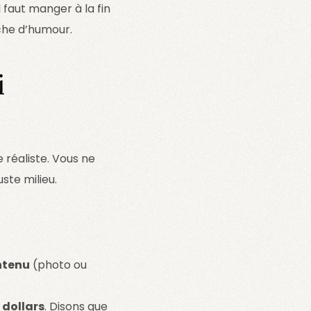
l faut manger à la fin
che d’humour.
i
 réaliste. Vous ne
ste milieu.
ontenu
(photo ou
 dollars
. Disons que