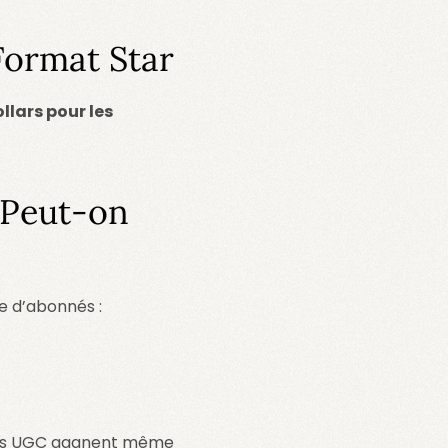
Format Star
llars pour les
 Peut-on
e d’abonnés :
urs UGC gagnent même