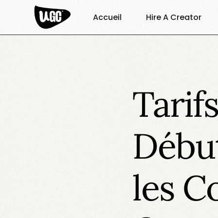
Accueil
Hire A Creator
Tarif
Débu
les C