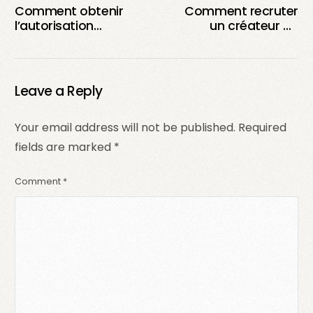
Comment obtenir
Comment recruter
l’autorisation
un créateur de
d’utiliser du contenu
contenu UGC : coûts,
généré par
choix et différences
l’utilisateur ?
avec les influenceurs
Leave a Reply
Your email address will not be published.
Required
fields are marked
*
Comment
*