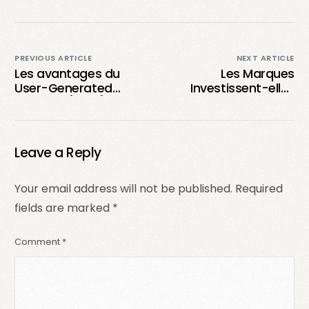
PREVIOUS ARTICLE
NEXT ARTICLE
Les avantages du
Les Marques
User-Generated
Investissent-elles
Content (UGC) pour
dans le Contenu
votre stratégie
Généré par les
marketing : tout ce
Utilisateurs ?
que vous devez
Leave a Reply
savoir
Your email address will not be published.
Required
fields are marked
*
Comment
*