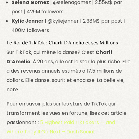
Selena Gomez
| @selenagomez | 2,55M$ par
post | 429M followers
Kylie Jenner
| @kyliejenner | 2,38M$ par post |
400M followers
Le Roi de TikTok : Charli D’Amelio et ses Millions
Sur TikTok, qui mène la danse? C’est
Charli
D’Amelio
. À 20 ans, elle est la star la plus riche. Elle
a des revenus annuels estimés à 17,5 millions de
dollars. Elle danse, sourit et encaisse. La belle vie,
non?
Pour en savoir plus sur les stars de TikTok qui
transforment les vues en fortune, lisez cet article
passionnant :
5 Highest Paid TikTokers — and
Where They’ll Go Next – Dash Social
.