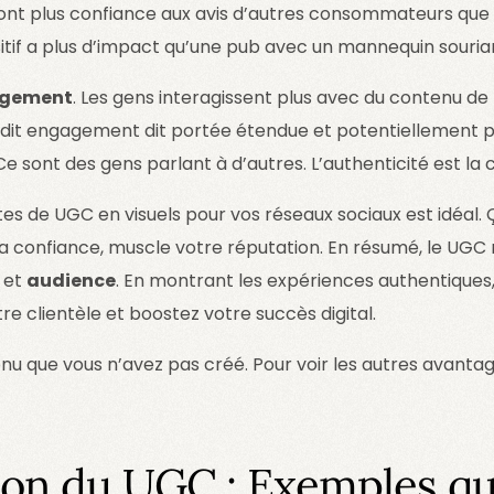
 font plus confiance aux avis d’autres consommateurs que
itif a plus d’impact qu’une pub avec un mannequin souria
gement
. Les gens interagissent plus avec du contenu de 
it engagement dit portée étendue et potentiellement pl
e sont des gens parlant à d’autres. L’authenticité est la c
s de UGC en visuels pour vos réseaux sociaux est idéal. 
la confiance, muscle votre réputation. En résumé, le UGC
et
audience
. En montrant les expériences authentiques,
otre clientèle et boostez votre succès digital.
nu que vous n’avez pas créé. Pour voir les autres avanta
on du UGC : Exemples qu