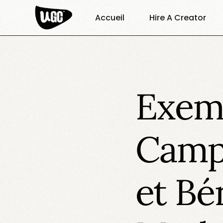
Accueil
Hire A Creator
Exemp
Camp
et Bé