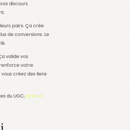
 vos discours
nt.
leurs pairs. Ça crée
us de conversions. Le
lé.
Ça valide vos
 renforce votre
 vous créez des liens
ges du UGC,
jetez un
i