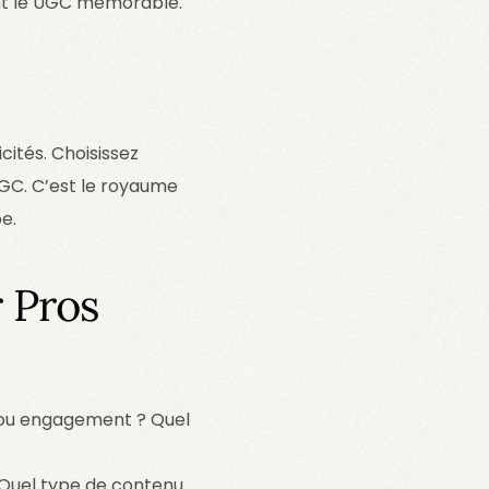
dent le UGC mémorable.
cités. Choisissez
UGC. C’est le royaume
e.
r Pros
é ou engagement ? Quel
 Quel type de contenu