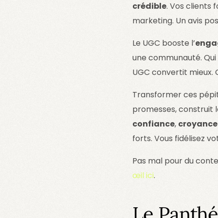
crédible
. Vos clients
marketing. Un avis pos
Le UGC booste l’
enga
une communauté. Qui d
UGC convertit mieux. C
Transformer ces pépite
promesses, construit 
confiance
,
croyance
forts. Vous fidélisez v
Pas mal pour du conte
œil ici
.
Le Panthé