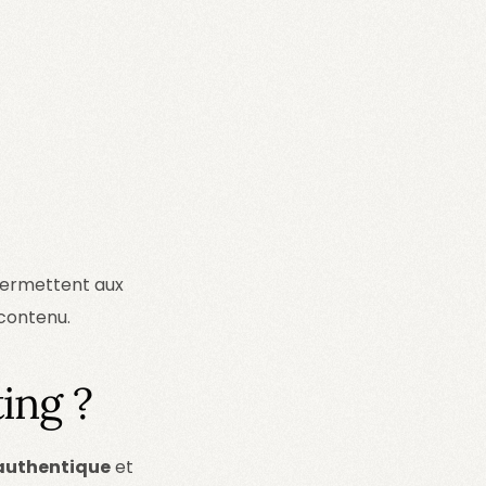
 permettent aux
 contenu.
ing ?
authentique
et