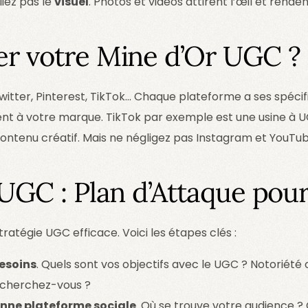
iez pas le
visuel
. Photos et vidéos attirent l’œil et ren
r votre Mine d’Or UGC ?
itter, Pinterest, TikTok… Chaque plateforme a ses spécifi
ent à votre marque. TikTok par exemple est une usine à 
ontenu créatif. Mais ne négligez pas Instagram et YouTub
 UGC : Plan d’Attaque pou
ratégie UGC efficace. Voici les étapes clés :
besoins
. Quels sont vos objectifs avec le UGC ? Notoriét
 cherchez-vous ?
onne plateforme sociale
. Où se trouve votre audience ?