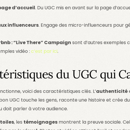
 page d’accueil
. Du UGC mis en avant sur la page d’accuei
aux influenceurs
. Engage des micro-influenceurs pour 
rbnb : “Live There” Campaign
sont d’autres exemples cl
emples vidéo :
c’est par ici
.
téristiques du UGC qui C
ctionne, voici des caractéristiques clés. L’
authenticité
e
 bon UGC touche les gens, raconte une histoire et crée du 
u doit parler à votre audience.
toiles
, les
témoignages
montrent la preuve sociale. Cel