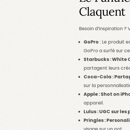
Claquent
Besoin d’inspiration 
GoPro
: Le produit 
GoPro a surfé sur ce
Starbucks : White
partagent leurs créa
Coca-Cola : Parta
sur la personnalisati
Apple : Shot on iPh
appareil.
Lulus : UGC sur les
Pringles : Persona
visage sur un pot.