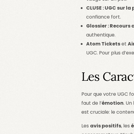
CLUSE : UGC sur la
confiance fort.
Glossier : Recours 
authentique.
Atom Tickets
et
Ai
UGC. Pour plus d’ex
Les Carac
Pour que votre UGC fon
faut de l’
émotion
. Un
est cruciale: le conten
Les
avis positifs
, les
é