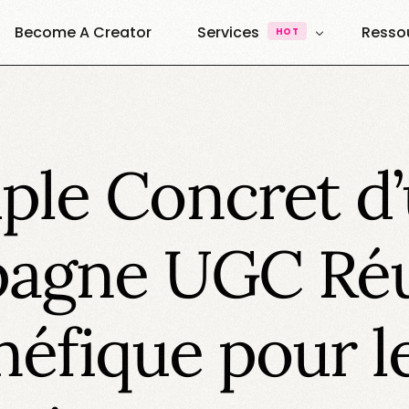
Become A Creator
Services
Resso
HOT
UGC & Content
À Pro
Quest
UGC Creators
Agence UGC Creators
le Concret d
Quest
Plateforme
Ressou
Vibe Creators
Annuai
Exemples & Formats
agne UGC Réu
Decouvrez nos formats
Elite Creators
Le Podcast 100% U.G.C
néfique pour l