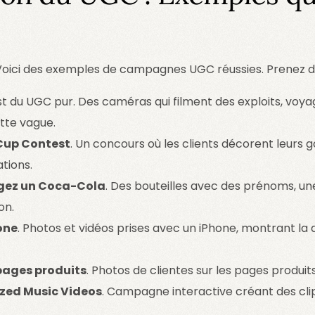
? Voici des exemples de campagnes UGC réussies. Prenez d
est du UGC pur. Des caméras qui filment des exploits, voy
tte vague.
 Cup Contest
. Un concours où les clients décorent leurs 
tions.
gez un Coca-Cola
. Des bouteilles avec des prénoms, 
on.
one
. Photos et vidéos prises avec un iPhone, montrant la q
 pages produits
. Photos de clientes sur les pages produit
lized Music Videos
. Campagne interactive créant des cl