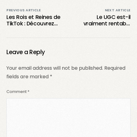
PREVIOUS ARTICLE
NEXT ARTICLE
Les Rois et Reines de
Le UGC est-il
TikTok : Découvrez
vraiment rentable
Qui Est le %231
pour les entreprises
Tiktokeur du Moment
et les créateurs de
contenu ?
Leave a Reply
Your email address will not be published.
Required
fields are marked
*
Comment
*