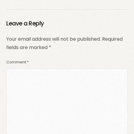
Créer du Contenu
utilisateurs sur
Paysage et Gagner
Instagram et son
de l’Argent
importance pour les
marques
Leave a Reply
Your email address will not be published.
Required
fields are marked
*
Comment
*
login